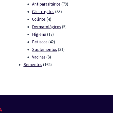
79
products
Antiparasitários
79
83
products
Cães e gatos
83
4
products
Colírios
4
products
5
Dermatológicos
5
17
products
Higiene
17
products
42
Petiscos
42
products
31
Suplementos
31
8
products
Vacinas
8
products
164
Sementes
164
products
A