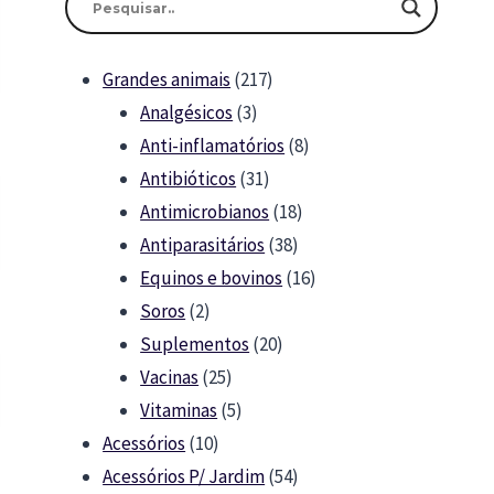
217
Grandes animais
217
3
products
Analgésicos
3
products
8
Anti-inflamatórios
8
31
products
Antibióticos
31
products
18
Antimicrobianos
18
38
products
Antiparasitários
38
products
16
Equinos e bovinos
16
2
products
Soros
2
products
20
Suplementos
20
25
products
Vacinas
25
products
5
Vitaminas
5
10
products
Acessórios
10
products
54
Acessórios P/ Jardim
54