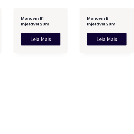
Monovin B1
Monovin E
Injetável 20ml
Injetável 20ml
Leia Mais
Leia Mais