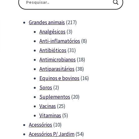
217
Grandes animais
217
3
products
Analgésicos
3
products
8
Anti-inflamatórios
8
31
products
Antibióticos
31
products
18
Antimicrobianos
18
38
products
Antiparasitários
38
products
16
Equinos e bovinos
16
2
products
Soros
2
products
20
Suplementos
20
25
products
Vacinas
25
products
5
Vitaminas
5
10
products
Acessórios
10
products
54
Acessórios P/ Jardim
54