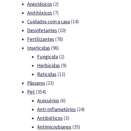
2
products
Anestésicos
2
products
7
Anititóxicos
7
products
14
Cuidados com a casa
14
10
products
Desinfetantes
10
78
products
Fertilizantes
78
98
products
Inseticidas
98
products
2
Fungicida
2
products
9
Herbicidas
9
12
products
Raticidas
12
23
products
Pássaros
23
354
products
Pet
354
products
6
Acessórios
6
products
24
Anti-Inflamatórios
24
3
products
Antibióticos
3
products
35
Antimicrobianos
35