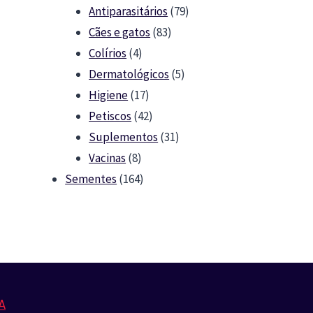
79
products
Antiparasitários
79
83
products
Cães e gatos
83
4
products
Colírios
4
products
5
Dermatológicos
5
17
products
Higiene
17
products
42
Petiscos
42
products
31
Suplementos
31
8
products
Vacinas
8
products
164
Sementes
164
products
A