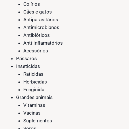
Colírios
Cães e gatos
Antiparasitários
Antimicrobianos
Antibióticos
Anti-Inflamatórios
Acessórios
Pássaros
Inseticidas
Raticidas
Herbicidas
Fungicida
Grandes animais
Vitaminas
Vacinas
Suplementos
Soros