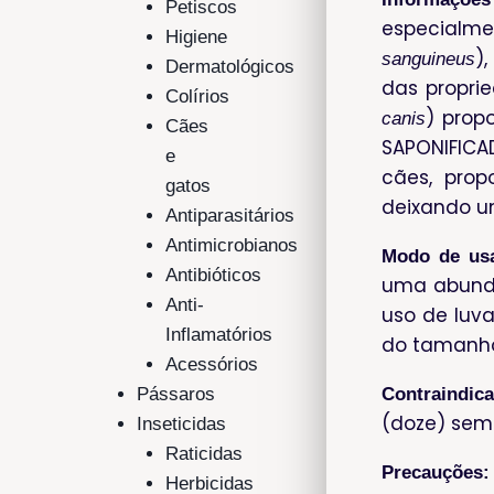
Petiscos
especialme
Higiene
),
sanguineus
Dermatológicos
das proprie
Colírios
) prop
canis
Cães
SAPONIFICA
e
cães, prop
gatos
deixando u
Antiparasitários
Antimicrobianos
Modo de us
Antibióticos
uma abunda
Anti-
uso de luv
Inflamatórios
do tamanho
Acessórios
Contraindic
Pássaros
(doze) sema
Inseticidas
Raticidas
Precauções:
Herbicidas