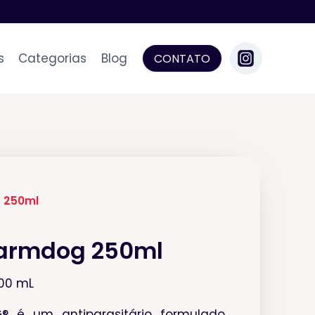
s
Categorias
Blog
CONTATO
 250ml
harmdog 250ml
100 mL
 é um antiparasitário formulado