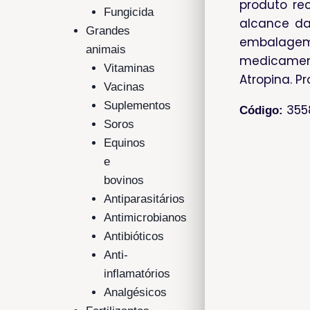
produto rec
Fungicida
alcance da
Grandes
embalagem
animais
medicament
Vitaminas
Atropina. Pr
Vacinas
Suplementos
355
Código:
Soros
Equinos
e
bovinos
Antiparasitários
Antimicrobianos
Antibióticos
Anti-
inflamatórios
Analgésicos