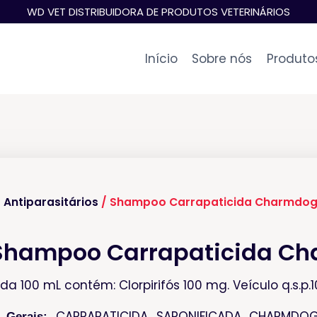
WD VET DISTRIBUIDORA DE PRODUTOS VETERINÁRIOS
Início
Sobre nós
Produto
/
Antiparasitários
/ Shampoo Carrapaticida Charmdog
Shampoo Carrapaticida C
a 100 mL contém: Clorpirifós 100 mg. Veículo q.s.p.
CARRAPATICIDA SAPONIFICADA CHARMDOG®
 Gerais: