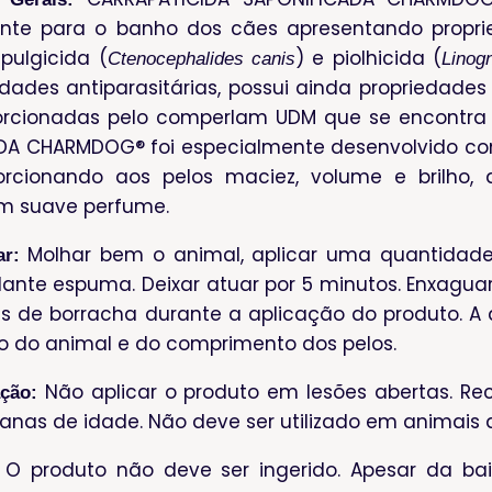
nte para o banho dos cães apresentando proprie
 pulgicida (
) e piolhicida (
Ctenocephalides canis
Linog
dades antiparasitárias, possui ainda propriedades
orcionadas pelo comperlam UDM que se encontra
DA CHARMDOG® foi especialmente desenvolvido c
orcionando aos pelos maciez, volume e brilho, 
m suave perfume.
Molhar bem o animal, aplicar uma quantidade
ar:
nte espuma. Deixar atuar por 5 minutos. Enxagua
as de borracha durante a aplicação do produto. A
 do animal e do comprimento dos pelos.
Não aplicar o produto em lesões abertas. R
ação:
nas de idade. Não deve ser utilizado em animais d
O produto não deve ser ingerido. Apesar da ba