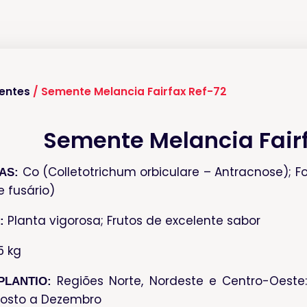
entes
/ Semente Melancia Fairfax Ref-72
Semente Melancia Fairf
Co (Colletotrichum orbiculare – Antracnose); F
AS:
 fusário)
Planta vigorosa; Frutos de excelente sabor
:
5 kg
Regiões Norte, Nordeste e Centro-Oeste:
PLANTIO:
gosto a Dezembro