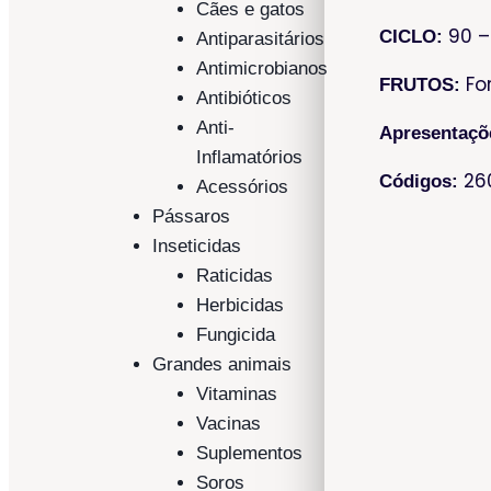
Cães e gatos
90 –
CICLO:
Antiparasitários
Antimicrobianos
For
FRUTOS:
Antibióticos
Anti-
Apresentaçõ
Inflamatórios
26
Códigos:
Acessórios
Pássaros
Inseticidas
Raticidas
Herbicidas
Fungicida
Grandes animais
Vitaminas
Vacinas
Suplementos
Soros