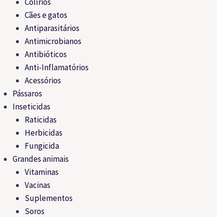
Colírios
Cães e gatos
Antiparasitários
Antimicrobianos
Antibióticos
Anti-Inflamatórios
Acessórios
Pássaros
Inseticidas
Raticidas
Herbicidas
Fungicida
Grandes animais
Vitaminas
Vacinas
Suplementos
Soros