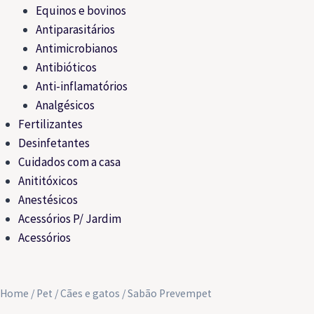
Equinos e bovinos
Antiparasitários
Antimicrobianos
Antibióticos
Anti-inflamatórios
Analgésicos
Fertilizantes
Desinfetantes
Cuidados com a casa
Anititóxicos
Anestésicos
Acessórios P/ Jardim
Acessórios
Home
/
Pet
/
Cães e gatos
/ Sabão Prevempet