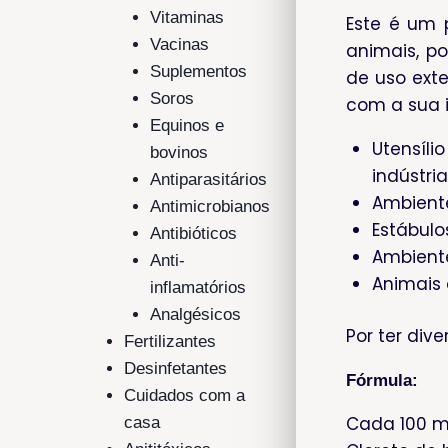
Vitaminas
Este é um 
Vacinas
animais, p
Suplementos
de uso ext
Soros
com a sua i
Equinos e
Utensíli
bovinos
indústri
Antiparasitários
Ambiente
Antimicrobianos
Estábulo
Antibióticos
Ambient
Anti-
Animais 
inflamatórios
Analgésicos
Por ter dive
Fertilizantes
Desinfetantes
Fórmula:
Cuidados com a
Cada 100 m
casa