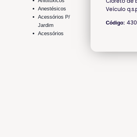
Cloreto de 
Anititóxicos
Veículo q.s
Anestésicos
Acessórios P/
43
Código:
Jardim
Acessórios