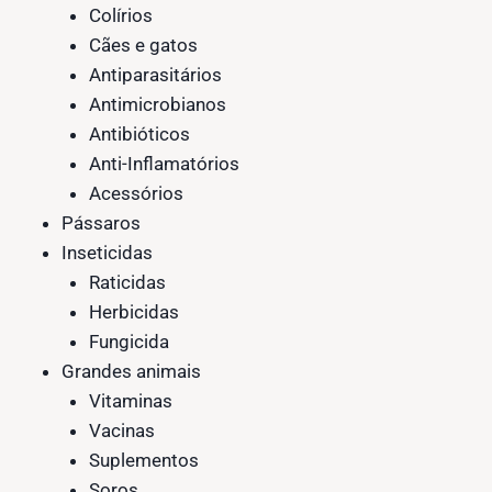
Colírios
Cães e gatos
Antiparasitários
Antimicrobianos
Antibióticos
Anti-Inflamatórios
Acessórios
Pássaros
Inseticidas
Raticidas
Herbicidas
Fungicida
Grandes animais
Vitaminas
Vacinas
Suplementos
Soros