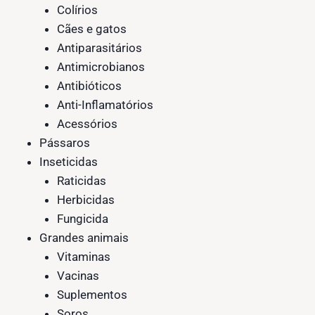
Colírios
Cães e gatos
Antiparasitários
Antimicrobianos
Antibióticos
Anti-Inflamatórios
Acessórios
Pássaros
Inseticidas
Raticidas
Herbicidas
Fungicida
Grandes animais
Vitaminas
Vacinas
Suplementos
Soros