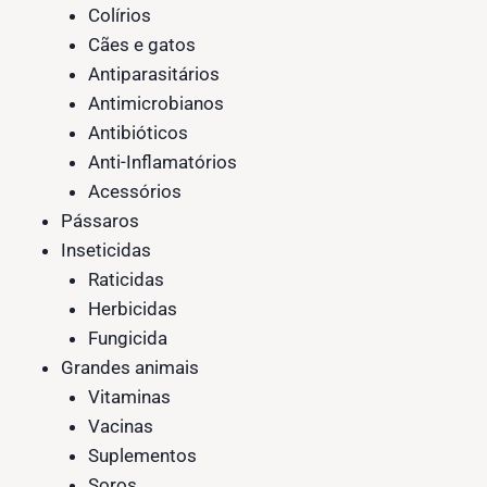
Colírios
Cães e gatos
Antiparasitários
Antimicrobianos
Antibióticos
Anti-Inflamatórios
Acessórios
Pássaros
Inseticidas
Raticidas
Herbicidas
Fungicida
Grandes animais
Vitaminas
Vacinas
Suplementos
Soros