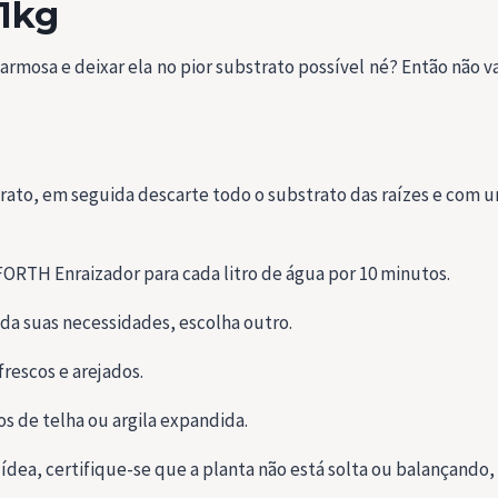
 1kg
rmosa e deixar ela no pior substrato possível né? Então não v
strato, em seguida descarte todo o substrato das raízes e com um
ORTH Enraizador para cada litro de água por 10 minutos.
nda suas necessidades, escolha outro.
rescos e arejados.
s de telha ou argila expandida.
uídea, certifique-se que a planta não está solta ou balançando, 