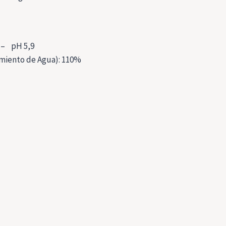
 – pH 5,9
miento de Agua): 110%