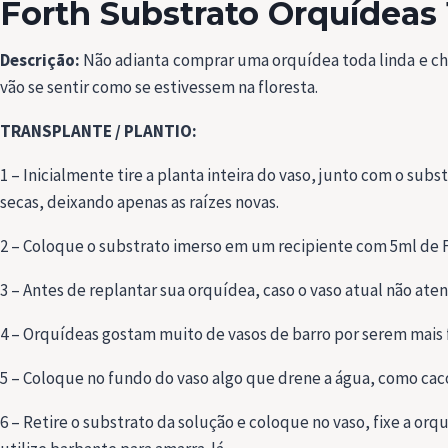
Forth Substrato Orquídeas
Descrição:
Não adianta comprar uma orquídea toda linda e cha
vão se sentir como se estivessem na floresta.
TRANSPLANTE / PLANTIO:
1 – Inicialmente tire a planta inteira do vaso, junto com o sub
secas, deixando apenas as raízes novas.
2 – Coloque o substrato imerso em um recipiente com 5ml de F
3 – Antes de replantar sua orquídea, caso o vaso atual não ate
4 – Orquídeas gostam muito de vasos de barro por serem mais f
5 – Coloque no fundo do vaso algo que drene a água, como caco
6 – Retire o substrato da solução e coloque no vaso, fixe a orq