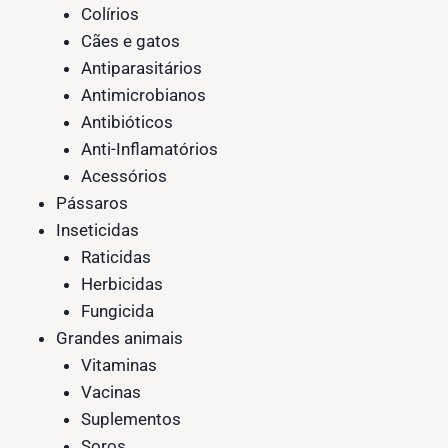
Colírios
Cães e gatos
Antiparasitários
Antimicrobianos
Antibióticos
Anti-Inflamatórios
Acessórios
Pássaros
Inseticidas
Raticidas
Herbicidas
Fungicida
Grandes animais
Vitaminas
Vacinas
Suplementos
Soros