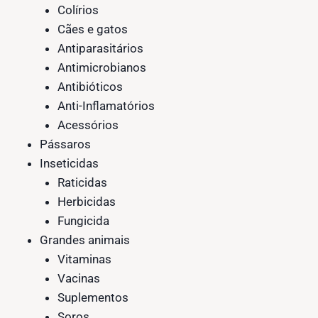
Colírios
Cães e gatos
Antiparasitários
Antimicrobianos
Antibióticos
Anti-Inflamatórios
Acessórios
Pássaros
Inseticidas
Raticidas
Herbicidas
Fungicida
Grandes animais
Vitaminas
Vacinas
Suplementos
Soros