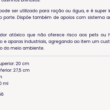
ossinhos brilhosos.
pode ser utilizado para ração ou água, e é super
 porte. Dispõe também de apoios com sistema ant
dor atóxico que não oferece risco aos pets ou
no e aparas industriais, agregando ao item um cust
o do meio ambiente.
uperior: 20 cm
ferior: 27,5 cm
cm
0 ml
56