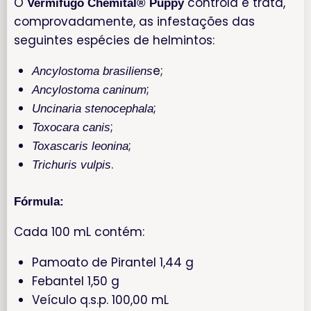
O
controla e trata,
Vermífugo Chemital® Puppy
comprovadamente, as infestações das
seguintes espécies de helmintos:
e;
Ancylostoma brasiliens
;
Ancylostoma caninum
;
Uncinaria stenocephala
;
Toxocara canis
;
Toxascaris leonina
.
Trichuris vulpis
Fórmula:
Cada 100 mL contém:
Pamoato de Pirantel 1,44 g
Febantel 1,50 g
Veículo q.s.p. 100,00 mL